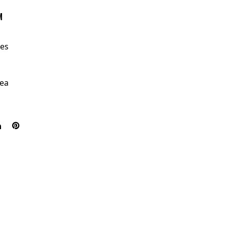
M
 es
mea