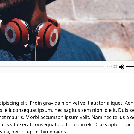
Us
00:00
Up
Arr
key
to
inc
iscing elit. Proin gravida nibh vel velit auctor aliquet. Ae
or
si elit consequat ipsum, nec sagittis sem nibh id elit. Duis s
dec
amet mauris. Morbi accumsan ipsum velit. Nam nec tellus a o
vol
is vitae erat consequat auctor eu in elit. Class aptent tacit
stra, per inceptos himenaeos.