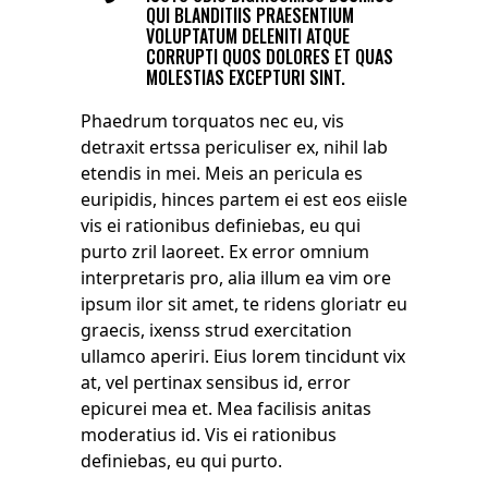
QUI BLANDITIIS PRAESENTIUM
VOLUPTATUM DELENITI ATQUE
CORRUPTI QUOS DOLORES ET QUAS
MOLESTIAS EXCEPTURI SINT.
Phaedrum torquatos nec eu, vis
detraxit ertssa periculiser ex, nihil lab
etendis in mei. Meis an pericula es
euripidis, hinces partem ei est eos eiisle
vis ei rationibus definiebas, eu qui
purto zril laoreet. Ex error omnium
interpretaris pro, alia illum ea vim ore
ipsum ilor sit amet, te ridens gloriatr eu
graecis, ixenss strud exercitation
ullamco aperiri. Eius lorem tincidunt vix
at, vel pertinax sensibus id, error
epicurei mea et. Mea facilisis anitas
moderatius id. Vis ei rationibus
definiebas, eu qui purto.