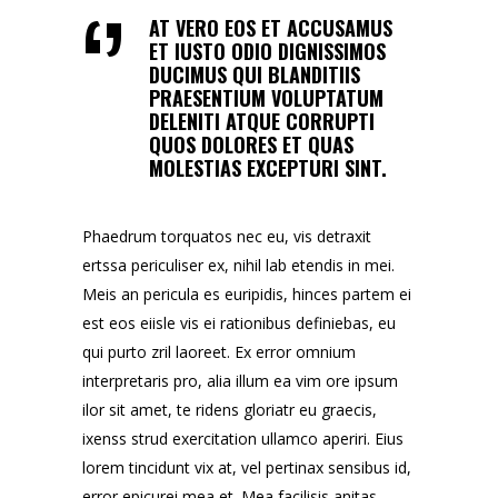
AT VERO EOS ET ACCUSAMUS
ET IUSTO ODIO DIGNISSIMOS
DUCIMUS QUI BLANDITIIS
PRAESENTIUM VOLUPTATUM
DELENITI ATQUE CORRUPTI
QUOS DOLORES ET QUAS
MOLESTIAS EXCEPTURI SINT.
Phaedrum torquatos nec eu, vis detraxit
ertssa periculiser ex, nihil lab etendis in mei.
Meis an pericula es euripidis, hinces partem ei
est eos eiisle vis ei rationibus definiebas, eu
qui purto zril laoreet. Ex error omnium
interpretaris pro, alia illum ea vim ore ipsum
ilor sit amet, te ridens gloriatr eu graecis,
ixenss strud exercitation ullamco aperiri. Eius
lorem tincidunt vix at, vel pertinax sensibus id,
error epicurei mea et. Mea facilisis anitas